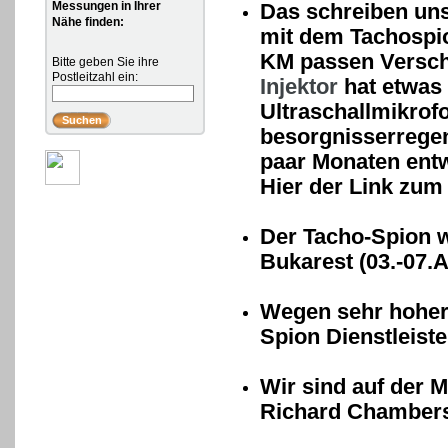
Messungen in Ihrer
Das schreiben un
Nähe finden:
mit dem Tachospio
KM passen Verschl
Bitte geben Sie ihre
Postleitzahl ein:
Injektor
hat etwas 
Ultraschallmikrof
besorgnisserregen
paar Monaten entw
Hier der Link zum
Der Tacho-Spion w
Bukarest (03.-07.A
Wegen sehr hoher
Spion Dienstleist
Wir sind auf der
Richard Chambers