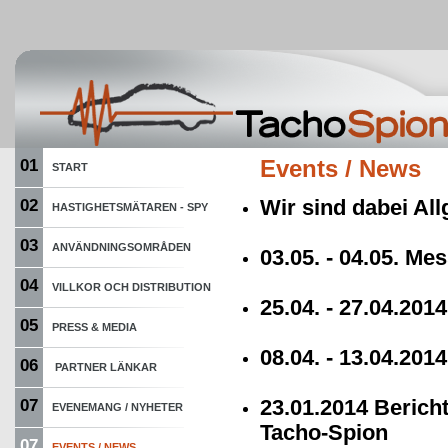
01
Events / News
START
Wir sind dabei All
02
HASTIGHETSMÄTAREN - SPY
03
ANVÄNDNINGSOMRÅDEN
03.05. - 04.05. M
04
VILLKOR OCH DISTRIBUTION
25.04. - 27.04.20
05
PRESS & MEDIA
08.04. - 13.04.201
06
PARTNER LÄNKAR
23.01.2014 Berich
07
EVENEMANG / NYHETER
Tacho-Spion
07
EVENTS / NEWS