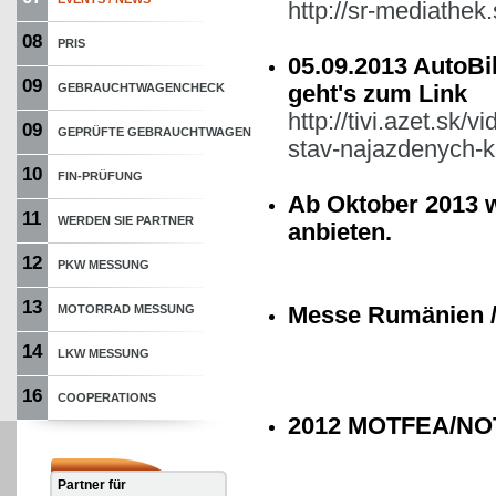
http://sr-mediathe
08
PRIS
05.09.2013 AutoBi
09
geht's zum Link
GEBRAUCHTWAGENCHECK
http://tivi.azet.sk
09
GEPRÜFTE GEBRAUCHTWAGEN
stav-najazdenych-k
10
FIN-PRÜFUNG
Ab Oktober 2013 
11
WERDEN SIE PARTNER
anbieten.
12
PKW MESSUNG
13
Messe Rumänien /
MOTORRAD MESSUNG
14
LKW MESSUNG
16
COOPERATIONS
2012 MOTFEA/NOT
Partner für