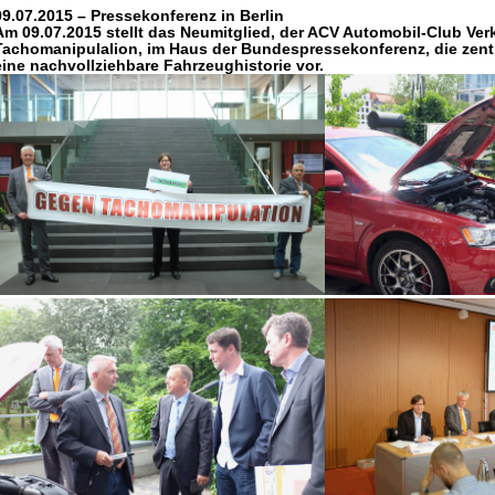
09.07.2015 – Pressekonferenz in Berlin
Am 09.07.2015 stellt das Neumitglied, der ACV Automobil-Club Verk
Tachomanipulalion, im Haus der Bundespressekonferenz, die zent
eine nachvollziehbare Fahrzeughistorie vor.