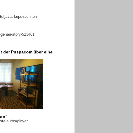
htetjavat-kupuvachite-i-
u-genau-story-523481
it der Puspacom über eine
ern"
ste-autos/player