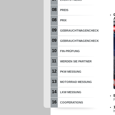
08
PREIS
08
PRIX
09
GEBRAUCHTWAGENCHECK
09
GEBRAUCHTWAGENCHECK
10
FIN-PRÜFUNG
11
WERDEN SIE PARTNER
12
PKW MESSUNG
13
MOTORRAD MESSUNG
14
LKW MESSUNG
16
COOPERATIONS
h