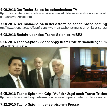
19.09.2016 Der Tacho-Spion im bulgarischem TV
ttp://btvnovinite.bg/article/bulgaria/ikonomika/kolite-s-varnati-kilometrazhi-os
astrashavat-zhivoti.html
17.09.2016 Der Tacho-Spion in der österreichischen Krone Zeitung
ttp://www.krone.at/auto/fuenf-tipps-wie-man-tachomanipulation-entlarvt-scha
26.08.2016 Bericht über den Tacho-Spion beim BR2
29.06.2016 Tacho-Spion / SpeedoSpy führt erste Verhandlungen m
Zusammenarbeit.
15.05.2016 Tacho-Spion mit Grip
"Auf der Jagd nach Tacho-Tricks
ttp://www.tvnow.de/rtl2/grip-das-motormagazin/grip-sucht-deutschlands-selten
17.12.2015 Tacho-Spion in der serbischen Presse