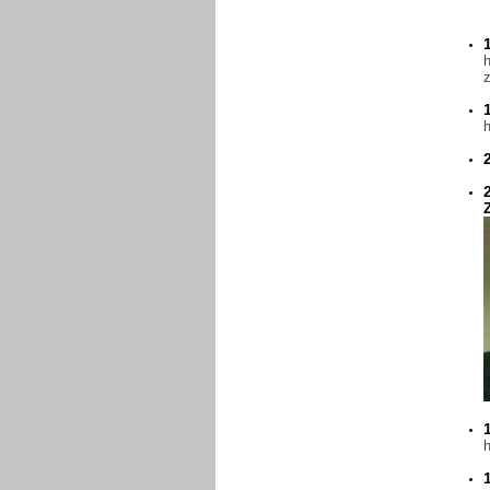
h
z
h
h