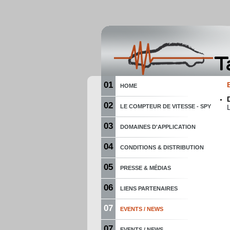
01
HOME
02
LE COMPTEUR DE VITESSE - SPY
03
DOMAINES D'APPLICATION
04
CONDITIONS & DISTRIBUTION
05
PRESSE & MÉDIAS
06
LIENS PARTENAIRES
07
EVENTS / NEWS
07
EVENTS / NEWS