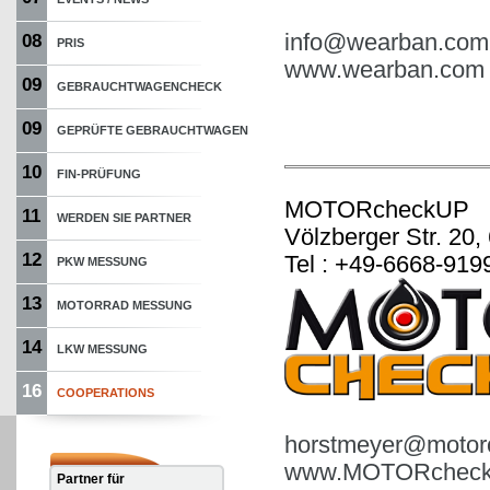
info@wearban.com
08
PRIS
www.wearban.com
09
GEBRAUCHTWAGENCHECK
09
GEPRÜFTE GEBRAUCHTWAGEN
10
FIN-PRÜFUNG
MOTORcheckUP
11
WERDEN SIE PARTNER
Völzberger Str. 20,
12
Tel : +49-6668-919
PKW MESSUNG
13
MOTORRAD MESSUNG
14
LKW MESSUNG
16
COOPERATIONS
horstmeyer@motor
www.MOTORcheck
Partner für