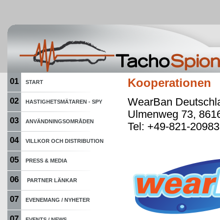
01
Kooperationen
START
WearBan Deutschl
02
HASTIGHETSMÄTAREN - SPY
Ulmenweg 73, 861
03
ANVÄNDNINGSOMRÅDEN
Tel: +49-821-2098
04
VILLKOR OCH DISTRIBUTION
05
PRESS & MEDIA
06
PARTNER LÄNKAR
07
EVENEMANG / NYHETER
07
EVENTS / NEWS