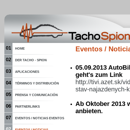
01
Eventos / Noticia
HOME
02
DER TACHO - SPION
05.09.2013 AutoBi
03
APLICACIONES
geht's zum Link
http://tivi.azet.sk
04
TÉRMINOS Y DISTRIBUCIÓN
stav-najazdenych-k
05
PRENSA Y COMUNICACIÓN
Ab Oktober 2013 
06
PARTNERLINKS
anbieten.
07
EVENTOS / NOTICIAS EVENTOS
07
EVENTOS / NOTICIAS...