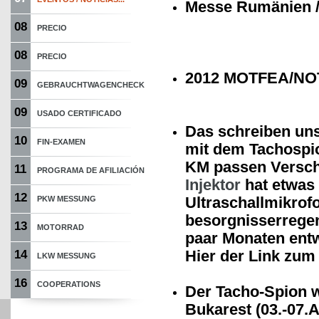
Messe Rumänien /
08
PRECIO
08
PRECIO
2012 MOTFEA/NOT
09
GEBRAUCHTWAGENCHECK
09
USADO CERTIFICADO
Das schreiben un
10
FIN-EXAMEN
mit dem Tachospio
KM passen Verschl
11
PROGRAMA DE AFILIACIÓN
Injektor
hat etwas 
12
Ultraschallmikrof
PKW MESSUNG
besorgnisserregen
13
MOTORRAD
paar Monaten entw
Hier der Link zum
14
LKW MESSUNG
16
COOPERATIONS
Der Tacho-Spion w
Bukarest (03.-07.A