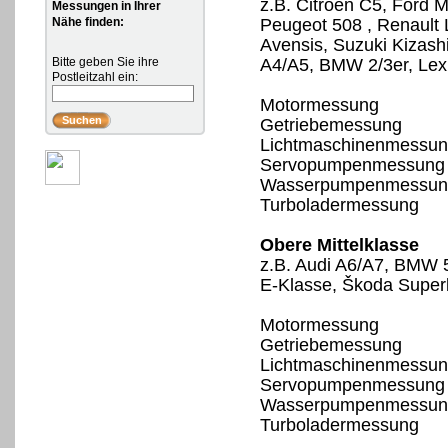
z.B. Citroën C5, Ford 
Messungen in Ihrer
Nähe finden:
Peugeot 508 , Renault
Avensis, Suzuki Kizash
Bitte geben Sie ihre
A4/A5, BMW 2/3er, Lex
Postleitzahl ein:
Motormessung
Getriebemessung
Lichtmaschinenmessu
Servopumpenmessung
Wasserpumpenmessun
Turboladermessung
Obere Mittelklasse
z.B. Audi A6/A7, BMW 
E-Klasse, Škoda Superb
Motormessung
Getriebemessung
Lichtmaschinenmessu
Servopumpenmessung
Wasserpumpenmessun
Turboladermessung