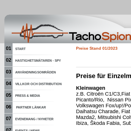
01
Preise Stand 01/2023
START
02
HASTIGHETSMÄTAREN - SPY
03
ANVÄNDNINGSOMRÅDEN
Preise für Einze
04
VILLKOR OCH DISTRIBUTION
Kleinwagen
z.B. Citroën C1/C3,Fiat
05
PRESS & MEDIA
Picanto/Rio, Nissan P
Volkswagen Fox/up!/Pol
06
PARTNER LÄNKAR
Daihatsu Charade, Fiat
Mazda2, Mitsubishi Col
07
EVENEMANG / NYHETER
Ibiza, Škoda Fabia, Sub
07
EVENTS / NEWS