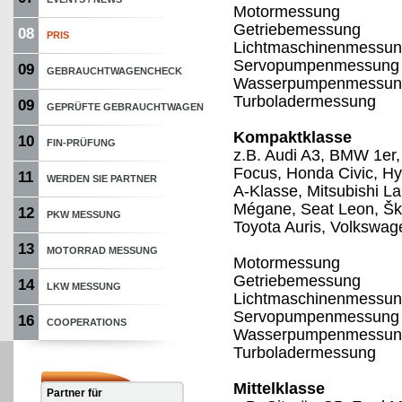
Motormessung
Getriebemessung
08
PRIS
Lichtmaschinenmessu
Servopumpenmessung
09
GEBRAUCHTWAGENCHECK
Wasserpumpenmessun
Turboladermessung
09
GEPRÜFTE GEBRAUCHTWAGEN
Kompaktklasse
10
FIN-PRÜFUNG
z.B. Audi A3, BMW 1er,
Focus, Honda Civic, H
11
WERDEN SIE PARTNER
A-Klasse, Mitsubishi L
Mégane, Seat Leon, Šk
12
PKW MESSUNG
Toyota Auris, Volkswag
13
MOTORRAD MESSUNG
Motormessung
Getriebemessung
14
LKW MESSUNG
Lichtmaschinenmessu
Servopumpenmessung
16
COOPERATIONS
Wasserpumpenmessun
Turboladermessung
Mittelklasse
Partner für