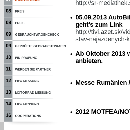
http://sr-mediathe
08
PREIS
05.09.2013 AutoBi
08
geht's zum Link
PREIS
http://tivi.azet.sk
09
GEBRAUCHTWAGENCHECK
stav-najazdenych-k
09
GEPRÜFTE GEBRAUCHTWAGEN
Ab Oktober 2013 
10
FIN-PRÜFUNG
anbieten.
11
WERDEN SIE PARTNER
12
Messe Rumänien /
PKW MESSUNG
13
MOTORRAD MESSUNG
14
LKW MESSUNG
2012 MOTFEA/NOT
16
COOPERATIONS