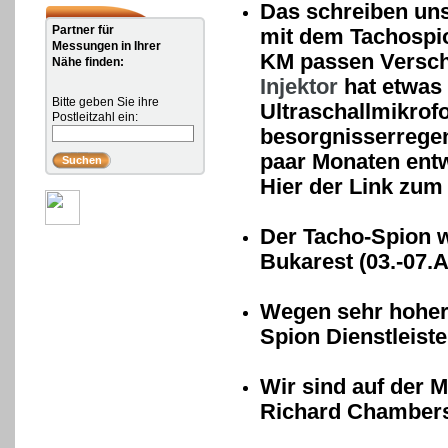
Das schreiben un
Partner für
mit dem Tachospio
Messungen in Ihrer
KM passen Verschl
Nähe finden:
Injektor
hat etwas 
Bitte geben Sie ihre
Ultraschallmikrof
Postleitzahl ein:
besorgnisserregen
paar Monaten entw
Hier der Link zum
Der Tacho-Spion w
Bukarest (03.-07.A
Wegen sehr hoher
Spion Dienstleist
Wir sind auf der
Richard Chambers