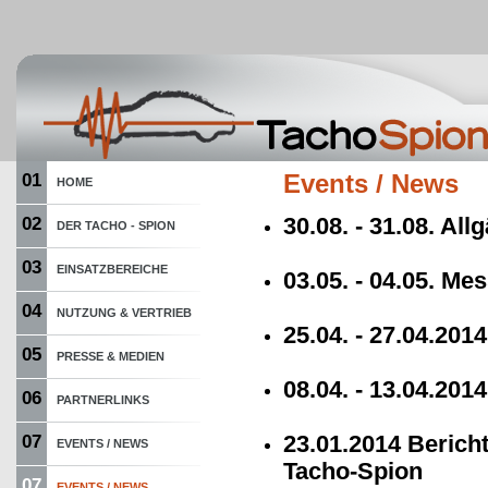
01
Events / News
HOME
30.08. - 31.08. Al
02
DER TACHO - SPION
03
EINSATZBEREICHE
03.05. - 04.05. M
04
NUTZUNG & VERTRIEB
25.04. - 27.04.20
05
PRESSE & MEDIEN
08.04. - 13.04.201
06
PARTNERLINKS
23.01.2014 Berich
07
EVENTS / NEWS
Tacho-Spion
07
EVENTS / NEWS