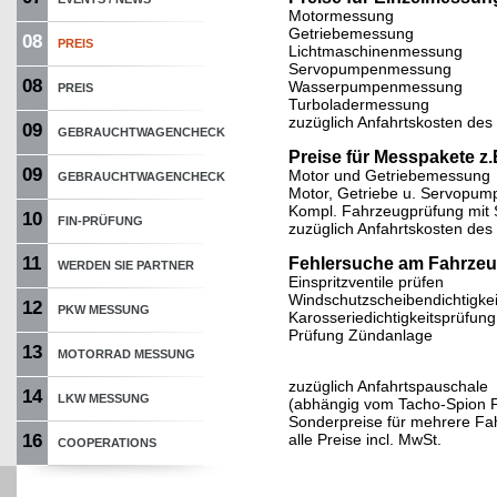
Motormessung
Getriebemessung
08
PREIS
Lichtmaschinenmessung
Servopumpenmessung
08
Wasserpumpenmessung
PREIS
Turboladermessung
zuzüglich Anfahrtskosten des 
09
GEBRAUCHTWAGENCHECK
Preise für Messpakete z
09
Motor und Getriebemessung
GEBRAUCHTWAGENCHECK
Motor, Getriebe u. Servopu
Kompl. Fahrzeugprüfung mit 
10
FIN-PRÜFUNG
zuzüglich Anfahrtskosten des 
11
Fehlersuche am Fahrzeu
WERDEN SIE PARTNER
Einspritzventile prüfen
Windschutzscheibendichtigkei
12
PKW MESSUNG
Karosseriedichtigkeitsprüfung
Prüfung Zündanlage
13
MOTORRAD MESSUNG
zuzüglich Anfahrtspauschale
14
LKW MESSUNG
(abhängig vom Tacho-Spion Pa
Sonderpreise für mehrere Fa
16
alle Preise incl. MwSt.
COOPERATIONS