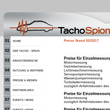
01
Preise Stand 02/2017
HOME
02
DER TACHO - SPION
Preise für Einzelmessu
03
EINSATZBEREICHE
Motormessung
Getriebemessung
04
Lichtmaschinenmessung
NUTZUNG & VERTRIEB
Servopumpenmessung
Wasserpumpenmessung
05
PRESSE & MEDIEN
Turboladermessung
zuzüglich Anfahrtskosten des 
06
PARTNERLINKS
Preise für Einzelmessun
Motormessung
07
EVENTS / NEWS
zuzüglich Anfahrtskosten des 
07
Preise für Einzelmessun
EVENTS / NEWS