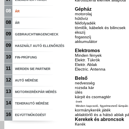
karosszéria elemek állapota
Gépház
08
ÁR
motorolaj
hűtővíz
08
fékfolyadék
ÁR
tömlők, kábelek és bilincsek
ékszíj
09
GEBRAUCHTWAGENCHECK
fogasszíj
akkumulátor
09
HASZNÁLT AUTÓ ELLENŐRZÉS
Elektromos
Minden fények
10
FIN-PRÜFUNG
Elektr. Tükrök
Elektr. Ablak
11
Electric. Antenna
WERDEN SIE PARTNER
Belső
12
AUTÓ MÉRÉSE
nedvesség
rozsda kár
13
ülés
MOTORKERÉKPÁR MÉRÉS
kárpit és csomagtér
övek
14
TEHERAUTÓ MÉRÉSE
Minden kapcsoló, figyelmeztető lámpák 
kormánykerék játék
16
ablaktörlő és a hátsó ablak pá
EGYÜTTMŰKÖDÉST
Kerekek és abroncsok
Kerék