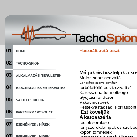
01
Használt autó teszt
HOME
02
TACHO-SPION
Mérjük és teszteljük a k
03
ALKALMAZÁSI TERÜLETEK
Motor, sebességváltó
Generátor, szervokormány
04
turbófeltöltő és vízszivattyú
HASZNÁLAT ÉS ÉRTÉKESÍTÉS
Karosszéria tömítettsége
Gyújtási rendszer
05
SAJTÓ ÉS MÉDIA
Vákuumcsövek
Festékvastagság, Forráspont
06
Ezt követjük
PARTNERKAPCSOLAT
A karosszéria
festék sérülése
07
ESEMÉNYEK / HÍREK
fényszórók,lámpák és szélvéd
kopott tömítések
07
ESEMÉNYEK / HÍREK