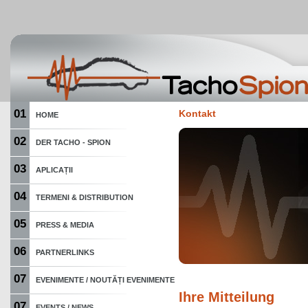
01
Kontakt
HOME
02
DER TACHO - SPION
03
APLICAȚII
04
TERMENI & DISTRIBUTION
05
PRESS & MEDIA
06
PARTNERLINKS
07
EVENIMENTE / NOUTĂȚI EVENIMENTE
Ihre Mitteilung
07
EVENTS / NEWS