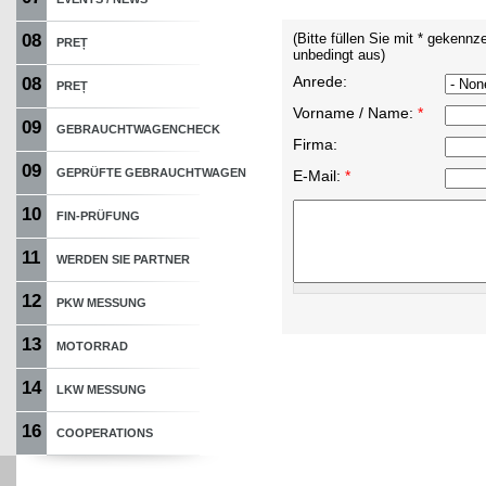
08
(Bitte füllen Sie mit * gekennz
PREȚ
unbedingt aus)
Anrede:
08
PREȚ
Vorname / Name:
*
09
GEBRAUCHTWAGENCHECK
Firma:
09
GEPRÜFTE GEBRAUCHTWAGEN
E-Mail:
*
10
FIN-PRÜFUNG
11
WERDEN SIE PARTNER
12
PKW MESSUNG
13
MOTORRAD
14
LKW MESSUNG
16
COOPERATIONS