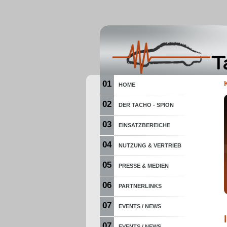
01
HOME
02
DER TACHO - SPION
03
EINSATZBEREICHE
04
NUTZUNG & VERTRIEB
05
PRESSE & MEDIEN
06
PARTNERLINKS
07
EVENTS / NEWS
07
EVENTS / NEWS