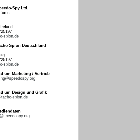
peedo-Spy Ltd.
tores
Ireland
2725197
o-spion.de
acho-Spion Deutschland
urg
2725197
o-spion.de
d um Marketing / Vertrieb
ing@speedospy.org
nd um Design und Grafik
@tacho-spion.de
ediendaten
@speedospy.org