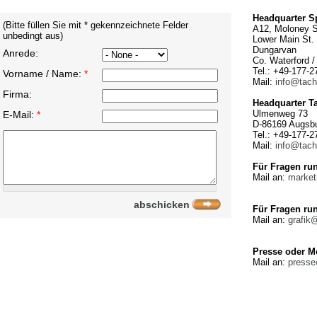
Headquarter S
(Bitte füllen Sie mit * gekennzeichnete Felder
A12, Moloney S
unbedingt aus)
Lower Main St.
Dungarvan
Anrede:
Co. Waterford / 
Tel.: +49-177-
Vorname / Name:
*
Mail:
info@tach
Firma:
Headquarter T
Ulmenweg 73
E-Mail:
*
D-86169 Augsb
Tel.: +49-177-
Mail:
info@tach
Für Fragen run
Mail an:
market
Für Fragen ru
Mail an:
grafik
Presse oder M
Mail an:
presse