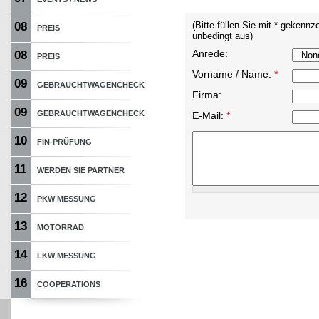
08
(Bitte füllen Sie mit * gekennz
PREIS
unbedingt aus)
Anrede:
08
PREIS
Vorname / Name:
*
09
GEBRAUCHTWAGENCHECK
Firma:
09
GEBRAUCHTWAGENCHECK
E-Mail:
*
10
FIN-PRÜFUNG
11
WERDEN SIE PARTNER
12
PKW MESSUNG
13
MOTORRAD
14
LKW MESSUNG
16
COOPERATIONS