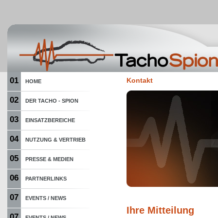
01
Kontakt
HOME
02
DER TACHO - SPION
03
EINSATZBEREICHE
04
NUTZUNG & VERTRIEB
05
PRESSE & MEDIEN
06
PARTNERLINKS
07
EVENTS / NEWS
Ihre Mitteilung
07
EVENTS / NEWS