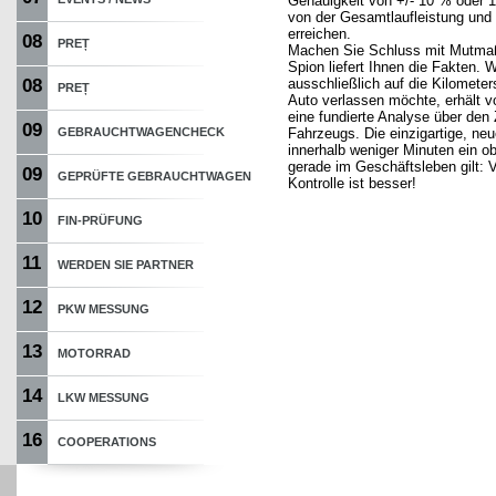
Genauigkeit von +/- 10 % oder 
von der Gesamtlaufleistung und
erreichen.
08
PREȚ
Machen Sie Schluss mit Mutma
Spion liefert Ihnen die Fakten. W
08
ausschließlich auf die Kilomete
PREȚ
Auto verlassen möchte, erhält 
eine fundierte Analyse über den
09
GEBRAUCHTWAGENCHECK
Fahrzeugs. Die einzigartige, neu
innerhalb weniger Minuten ein ob
gerade im Geschäftsleben gilt: V
09
GEPRÜFTE GEBRAUCHTWAGEN
Kontrolle ist besser!
10
FIN-PRÜFUNG
11
WERDEN SIE PARTNER
12
PKW MESSUNG
13
MOTORRAD
14
LKW MESSUNG
16
COOPERATIONS