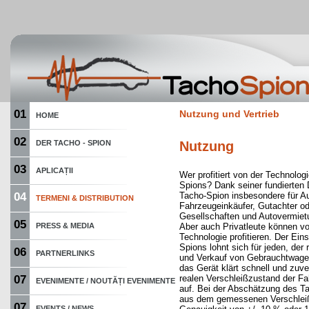
01
Nutzung und Vertrieb
HOME
02
DER TACHO - SPION
Nutzung
03
APLICAȚII
Wer profitiert von der Technolog
Spions? Dank seiner fundierten 
04
Tacho-Spion insbesondere für Au
TERMENI & DISTRIBUTION
Fahrzeugeinkäufer, Gutachter od
Gesellschaften und Autovermiet
05
PRESS & MEDIA
Aber auch Privatleute können v
Technologie profitieren. Der Ein
Spions lohnt sich für jeden, der
06
PARTNERLINKS
und Verkauf von Gebrauchtwage
das Gerät klärt schnell und zuve
07
realen Verschleißzustand der F
EVENIMENTE / NOUTĂȚI EVENIMENTE
auf. Bei der Abschätzung des 
aus dem gemessenen Verschleiß
07
EVENTS / NEWS