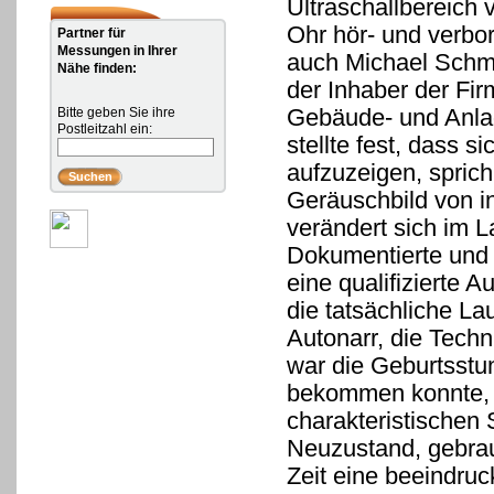
Ultraschallbereich
Ohr hör- und verbo
Partner für
Messungen in Ihrer
auch Michael Schmu
Nähe finden:
der Inhaber der Fir
Gebäude- und Anlag
Bitte geben Sie ihre
Postleitzahl ein:
stellte fest, dass s
aufzuzeigen, sprich
Geräuschbild von i
verändert sich im L
Dokumentierte und 
eine qualifizierte 
die tatsächliche La
Autonarr, die Techn
war die Geburtsstu
bekommen konnte, v
charakteristischen
Neuzustand, gebrau
Zeit eine beeindru