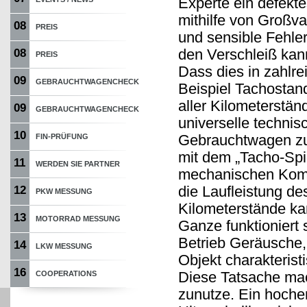
Experte ein defekt
mithilfe von Großv
08
PREIS
und sensible Fehler
den Verschleiß kan
08
PREIS
Dass dies in zahlr
09
GEBRAUCHTWAGENCHECK
Beispiel Tachostan
aller Kilometerstän
09
GEBRAUCHTWAGENCHECK
universelle technis
10
Gebrauchtwagen zu 
FIN-PRÜFUNG
mit dem „Tacho-Spio
11
WERDEN SIE PARTNER
mechanischen Komp
die Laufleistung d
12
PKW MESSUNG
Kilometerstände ka
13
MOTORRAD MESSUNG
Ganze funktioniert
Betrieb Geräusche, 
14
LKW MESSUNG
Objekt charakterist
16
Diese Tatsache mach
COOPERATIONS
zunutze. Ein hoche