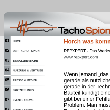
01
Horch was komm
HOME
02
REPXPERT - Das Werksta
DER TACHO - SPION
www.repxpert.com
03
EINSATZBEREICHE
04
NUTZUNG & VERTRIEB
Wenn jemand „das G
gerade als nützlich
05
PRESSE & MEDIEN
gerade in der Tech
06
PARTNERLINKS
Bauteil kündigt ei
gibt bei einer Feh
07
EVENTS / NEWS
Problem: Man muss
07
EVENTS / NEWS