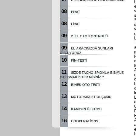
08
FIYAT
s
S
08
FIYAT
s
v
e
09
2. EL OTO KONTROLÜ
L
09
EL ARACINIZDA ŞUNLARI
ÖLÇÜYORUZ
10
FIN-TESTI
d
M
A
11
SIZDE TACHO SPIONLA BIZIMLE
ÇALIŞMAK ISTER MISINIZ ?
d
12
h
BINEK OTO TESTI
d
13
MOTORSIKLET ÖLÇÜMÜ
L
U
14
KAMYON ÖLÇÜMÜ
F
R
16
COOPERATIONS
a
b