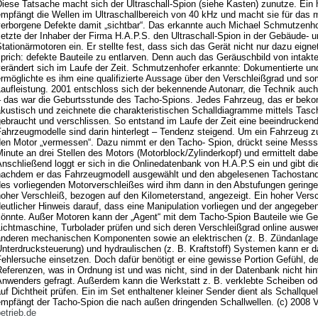
Diese Tatsache macht sich der Ultraschall-Spion (siehe Kasten) zunutze. Ein
empfängt die Wellen im Ultraschallbereich von 40 kHz und macht sie für das 
verborgene Defekte damit „sichtbar“. Das erkannte auch Michael Schmutzenho
etzte der Inhaber der Firma H.A.P.S. den Ultraschall-Spion in der Gebäude- 
tationärmotoren ein. Er stellte fest, dass sich das Gerät nicht nur dazu eign
prich: defekte Bauteile zu entlarven. Denn auch das Geräuschbild von intakt
erändert sich im Laufe der Zeit. Schmutzenhofer erkannte: Dokumentierte und
rmöglichte es ihm eine qualifizierte Aussage über den Verschleißgrad und som
aufleistung. 2001 entschloss sich der bekennende Autonarr, die Technik auch
– das war die Geburtsstunde des Tacho-Spions. Jedes Fahrzeug, das er bek
akustisch und zeichnete die charakteristischen Schalldiagramme mittels Tas
gebraucht und verschlissen. So entstand im Laufe der Zeit eine beeindrucken
Fahrzeugmodelle sind darin hinterlegt – Tendenz steigend. Um ein Fahrzeug 
en Motor „vermessen“. Dazu nimmt er den Tacho- Spion, drückt seine Messspit
inute an drei Stellen des Motors (Motorblock/Zylinderkopf) und ermittelt dab
nschließend loggt er sich in die Onlinedatenbank von H.A.P.S ein und gibt d
nachdem er das Fahrzeugmodell ausgewählt und den abgelesenen Tachostand
es vorliegenden Motorverschleißes wird ihm dann in den Abstufungen geringer 
oher Verschleiß, bezogen auf den Kilometerstand, angezeigt. Ein hoher Versc
eutlicher Hinweis darauf, dass eine Manipulation vorliegen und der angegebe
könnte. Außer Motoren kann der „Agent“ mit dem Tacho-Spion Bauteile wie G
ichtmaschine, Turbolader prüfen und sich deren Verschleißgrad online auswe
anderen mechanischen Komponenten sowie an elektrischen (z. B. Zündanlagen
nterdrucksteuerung) und hydraulischen (z. B. Kraftstoff) Systemen kann er d
ehlersuche einsetzen. Doch dafür benötigt er eine gewisse Portion Gefühl, den
eferenzen, was in Ordnung ist und was nicht, sind in der Datenbank nicht hinte
Anwenders gefragt. Außerdem kann die Werkstatt z. B. verklebte Scheiben o
uf Dichtheit prüfen. Ein im Set enthaltener kleiner Sender dient als Schallquell
empfängt der Tacho-Spion die nach außen dringenden Schallwellen. (c) 2008 
etrieb.de