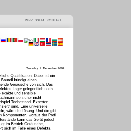
IMPRESSUM
KONTAKT
Tuesday, 1. December 2009
iche Qualifikation. Dabei ist ein
Bauteil kündigt einen
chende Geräusche von sich. Das
fektes Lager gelegentlich noch
 exakte und sensible
Fachmann so sicher nicht
eispiel Tachostand. Experten
iert“ sind. Eine universelle
ln, wäre die Lösung. Und die gibt
en Komponenten, woraus der Profi
terstände kann das Gerät jedoch
ugt im Betrieb Geräusche,
rt sich im Falle eines Defekts.