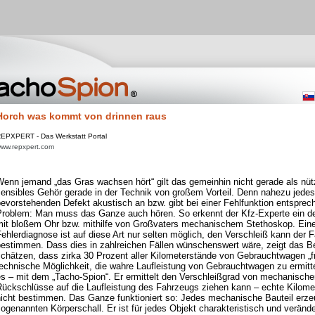
Horch was kommt von drinnen raus
EPXPERT - Das Werkstatt Portal
ww.repxpert.com
enn jemand „das Gras wachsen hört“ gilt das gemeinhin nicht gerade als nützl
ensibles Gehör gerade in der Technik von großem Vorteil. Denn nahezu jedes 
bevorstehenden Defekt akustisch an bzw. gibt bei einer Fehlfunktion entspre
Problem: Man muss das Ganze auch hören. So erkennt der Kfz-Experte ein de
mit bloßem Ohr bzw. mithilfe von Großvaters mechanischem Stethoskop. Eine
ehlerdiagnose ist auf diese Art nur selten möglich, den Verschleiß kann der 
bestimmen. Dass dies in zahlreichen Fällen wünschenswert wäre, zeigt das B
chätzen, dass zirka 30 Prozent aller Kilometerstände von Gebrauchtwagen „fris
echnische Möglichkeit, die wahre Laufleistung von Gebrauchtwagen zu ermitte
es – mit dem „Tacho-Spion“. Er ermittelt den Verschleißgrad von mechanisch
Rückschlüsse auf die Laufleistung des Fahrzeugs ziehen kann – echte Kilome
nicht bestimmen. Das Ganze funktioniert so: Jedes mechanische Bauteil erze
ogenannten Körperschall. Er ist für jedes Objekt charakteristisch und verände