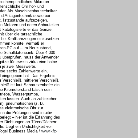
 hochempfindliches Mikrofon
menschliche Ohr hör- und
fer. Als Maschinenbautechniker
und Anlagentechnik sowie bei
et, Istzustände aufzuzeigen,
en Motoren und deren Anbauteilen
 katalogisierte er das Ganze,
it über die tatsächliche
 bei Kraftfahrzeugen einzusetzen
ommen konnte, vermaß er
chen-PC auf – im Neuzustand,
de Schalldatenbank: Über 4.000
zu überprüfen, muss der Anwender
ze für jeweils zirka eine halbe
ei je zwei Messwerte.
iese sechs Zahlenwerte ein,
 eingegeben hat. Das Ergebnis
Verschleiß, mittlerer Verschleiß,
hleiß ist laut Schmutzenhofer ein
ne Kilometerstand falsch sein
etriebe, Wasserpumpe,
rten lassen. Auch an zahlreichen
), pneumatischen (z. B.
as elektronische Ohr zur
n die Prüfungen sind intuitiv.
rlegt – hier ist die Erfahrung des
der Dichtungen an Türen/Dächern
e. Liegt ein Undichtigkeit vor,
Vogel Business Media /
www.kfz-