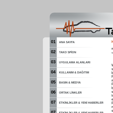
01
ANA SAYFA
R
02
TAKO SPION
w
03
UYGULAMA ALANLARI
W
s
04
KULLANIM & DAĞITIM
05
BASIN & MEDYA
F
06
s
ORTAK LINKLER
t
07
ETKINLIKLER & YENI HABERLER
s
07
ETKINLIKLER & YENI HABERLER