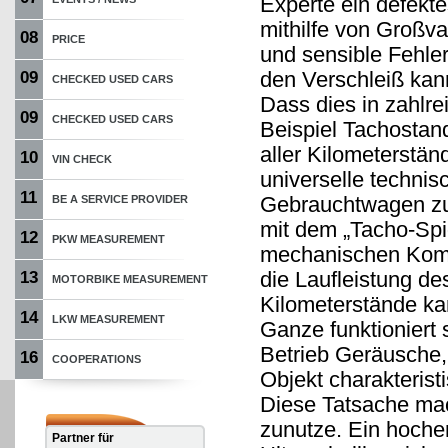
Experte ein defekt
mithilfe von Großv
08
PRICE
und sensible Fehler
den Verschleiß kan
09
CHECKED USED CARS
Dass dies in zahlr
09
CHECKED USED CARS
Beispiel Tachostan
aller Kilometerstän
10
VIN CHECK
universelle technis
11
Gebrauchtwagen zu 
BE A SERVICE PROVIDER
mit dem „Tacho-Spio
12
PKW MEASUREMENT
mechanischen Komp
die Laufleistung d
13
MOTORBIKE MEASUREMENT
Kilometerstände ka
14
LKW MEASUREMENT
Ganze funktioniert
Betrieb Geräusche, 
16
COOPERATIONS
Objekt charakterist
Diese Tatsache mach
zunutze. Ein hoche
Partner für