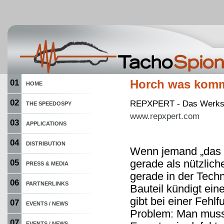
01
Horch was komm
HOME
02
REPXPERT - Das Werksta
THE SPEEDOSPY
www.repxpert.com
03
APPLICATIONS
04
DISTRIBUTION
Wenn jemand „das G
gerade als nützlich
05
PRESS & MEDIA
gerade in der Tech
06
PARTNERLINKS
Bauteil kündigt ei
gibt bei einer Feh
07
EVENTS / NEWS
Problem: Man muss
07
EVENTS / NEWS