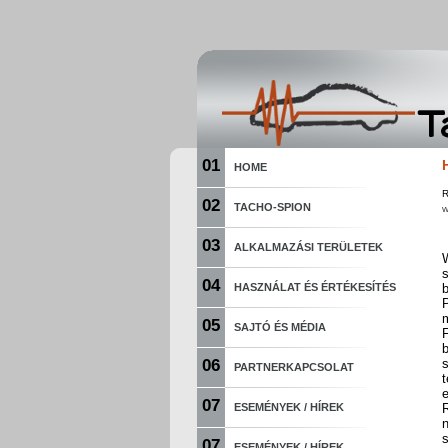
01
HOME
R
02
TACHO-SPION
w
03
ALKALMAZÁSI TERÜLETEK
W
s
04
HASZNÁLAT ÉS ÉRTÉKESÍTÉS
05
SAJTÓ ÉS MÉDIA
F
06
s
PARTNERKAPCSOLAT
t
07
ESEMÉNYEK / HÍREK
s
07
ESEMÉNYEK / HÍREK