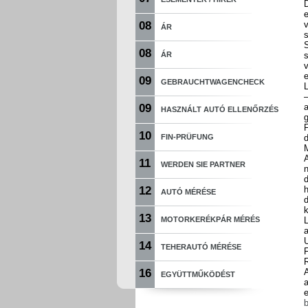
08
ÁR
s
S
08
ÁR
s
v
e
09
GEBRAUCHTWAGENCHECK
L
09
HASZNÁLT AUTÓ ELLENŐRZÉS
10
FIN-PRÜFUNG
d
M
A
11
WERDEN SIE PARTNER
d
12
h
AUTÓ MÉRÉSE
d
13
MOTORKERÉKPÁR MÉRÉS
L
U
14
TEHERAUTÓ MÉRÉSE
F
R
16
EGYÜTTMŰKÖDÉST
a
b