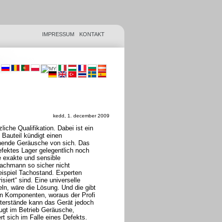
IMPRESSUM
KONTAKT
kedd, 1. december 2009
iche Qualifikation. Dabei ist ein
Bauteil kündigt einen
chende Geräusche von sich. Das
fektes Lager gelegentlich noch
 exakte und sensible
Fachmann so sicher nicht
eispiel Tachostand. Experten
iert“ sind. Eine universelle
ln, wäre die Lösung. Und die gibt
en Komponenten, woraus der Profi
terstände kann das Gerät jedoch
ugt im Betrieb Geräusche,
rt sich im Falle eines Defekts.