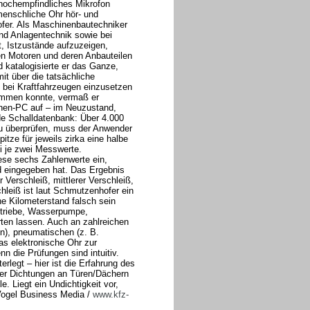
 hochempfindliches Mikrofon
menschliche Ohr hör- und
fer. Als Maschinenbautechniker
und Anlagentechnik sowie bei
et, Istzustände aufzuzeigen,
en Motoren und deren Anbauteilen
 katalogisierte er das Ganze,
it über die tatsächliche
 bei Kraftfahrzeugen einzusetzen
ommen konnte, vermaß er
chen-PC auf – im Neuzustand,
de Schalldatenbank: Über 4.000
zu überprüfen, muss der Anwender
ze für jeweils zirka eine halbe
ei je zwei Messwerte.
iese sechs Zahlenwerte ein,
 eingegeben hat. Das Ergebnis
Verschleiß, mittlerer Verschleiß,
hleiß ist laut Schmutzenhofer ein
ne Kilometerstand falsch sein
etriebe, Wasserpumpe,
rten lassen. Auch an zahlreichen
), pneumatischen (z. B.
as elektronische Ohr zur
n die Prüfungen sind intuitiv.
rlegt – hier ist die Erfahrung des
der Dichtungen an Türen/Dächern
e. Liegt ein Undichtigkeit vor,
Vogel Business Media /
www.kfz-