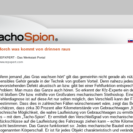
Horch was kommt von drinnen raus
EPXPERT - Das Werkstatt Portal
ww.repxpert.com
enn jemand „das Gras wachsen hört“ gilt das gemeinhin nicht gerade als nützl
ensibles Gehör gerade in der Technik von großem Vorteil. Denn nahezu jedes 
bevorstehenden Defekt akustisch an bzw. gibt bei einer Fehlfunktion entspre
Problem: Man muss das Ganze auch hören. So erkennt der Kfz-Experte ein de
mit bloßem Ohr bzw. mithilfe von Großvaters mechanischem Stethoskop. Eine
ehlerdiagnose ist auf diese Art nur selten möglich, den Verschleiß kann der 
bestimmen. Dass dies in zahlreichen Fällen wünschenswert wäre, zeigt das B
chätzen, dass zirka 30 Prozent aller Kilometerstände von Gebrauchtwagen „fris
echnische Möglichkeit, die wahre Laufleistung von Gebrauchtwagen zu ermitte
es – mit dem „Tacho-Spion“. Er ermittelt den Verschleißgrad von mechanisch
Rückschlüsse auf die Laufleistung des Fahrzeugs ziehen kann – echte Kilome
nicht bestimmen. Das Ganze funktioniert so: Jedes mechanische Bauteil erze
ogenannten Körperschall. Er ist für jedes Objekt charakteristisch und verände