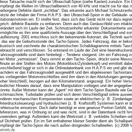
Diese Tatsache macht sich der Ultraschall-Spion (siehe Kasten) zunutze. Ein
empfängt die Wellen im Ultraschallbereich von 40 kHz und macht sie für das 
verborgene Defekte damit „sichtbar“. Das erkannte auch Michael Schmutzenho
etzte der Inhaber der Firma H.A.P.S. den Ultraschall-Spion in der Gebäude- 
tationärmotoren ein. Er stellte fest, dass sich das Gerät nicht nur dazu eign
prich: defekte Bauteile zu entlarven. Denn auch das Geräuschbild von intakt
erändert sich im Laufe der Zeit. Schmutzenhofer erkannte: Dokumentierte und
rmöglichte es ihm eine qualifizierte Aussage über den Verschleißgrad und som
aufleistung. 2001 entschloss sich der bekennende Autonarr, die Technik auch
– das war die Geburtsstunde des Tacho-Spions. Jedes Fahrzeug, das er bek
akustisch und zeichnete die charakteristischen Schalldiagramme mittels Tas
gebraucht und verschlissen. So entstand im Laufe der Zeit eine beeindrucken
Fahrzeugmodelle sind darin hinterlegt – Tendenz steigend. Um ein Fahrzeug 
en Motor „vermessen“. Dazu nimmt er den Tacho- Spion, drückt seine Messspit
inute an drei Stellen des Motors (Motorblock/Zylinderkopf) und ermittelt dab
nschließend loggt er sich in die Onlinedatenbank von H.A.P.S ein und gibt d
nachdem er das Fahrzeugmodell ausgewählt und den abgelesenen Tachostand
es vorliegenden Motorverschleißes wird ihm dann in den Abstufungen geringer 
oher Verschleiß, bezogen auf den Kilometerstand, angezeigt. Ein hoher Versc
eutlicher Hinweis darauf, dass eine Manipulation vorliegen und der angegebe
könnte. Außer Motoren kann der „Agent“ mit dem Tacho-Spion Bauteile wie G
ichtmaschine, Turbolader prüfen und sich deren Verschleißgrad online auswe
anderen mechanischen Komponenten sowie an elektrischen (z. B. Zündanlagen
nterdrucksteuerung) und hydraulischen (z. B. Kraftstoff) Systemen kann er d
ehlersuche einsetzen. Doch dafür benötigt er eine gewisse Portion Gefühl, den
eferenzen, was in Ordnung ist und was nicht, sind in der Datenbank nicht hinte
Anwenders gefragt. Außerdem kann die Werkstatt z. B. verklebte Scheiben o
uf Dichtheit prüfen. Ein im Set enthaltener kleiner Sender dient als Schallquell
empfängt der Tacho-Spion die nach außen dringenden Schallwellen. (c) 2008 
etrieb.de