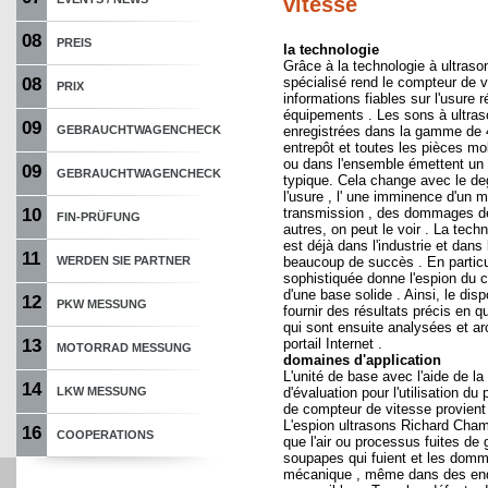
vitesse
08
PREIS
la technologie
Grâce à la technologie à ultrason
08
spécialisé rend le compteur de 
PRIX
informations fiables sur l'usure 
équipements . Les sons à ultras
09
GEBRAUCHTWAGENCHECK
enregistrées dans la gamme de 4
entrepôt et toutes les pièces mo
ou dans l'ensemble émettent un b
09
GEBRAUCHTWAGENCHECK
typique. Cela change avec le de
l'usure , l' une imminence d'un m
10
transmission , des dommages de
FIN-PRÜFUNG
autres, on peut le voir . La tech
est déjà dans l'industrie et dans
11
WERDEN SIE PARTNER
beaucoup de succès . En particul
sophistiquée donne l'espion du 
d'une base solide . Ainsi, le disp
12
PKW MESSUNG
fournir des résultats précis en 
qui sont ensuite analysées et ar
13
portail Internet .
MOTORRAD MESSUNG
domaines d'application
L'unité de base avec l'aide de la 
14
LKW MESSUNG
d'évaluation pour l'utilisation du
de compteur de vitesse provient d
L'espion ultrasons Richard Ch
16
COOPERATIONS
que l'air ou processus fuites de
soupapes qui fuient et les dom
mécanique , même dans des endr