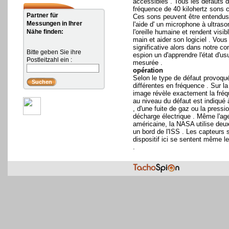
accessibles . Tous les défauts 
fréquence de 40 kilohertz sons c
Partner für
Ces sons peuvent être entendus f
Messungen in Ihrer
l'aide d' un microphone à ultras
Nähe finden:
l'oreille humaine et rendent visibl
main et aider son logiciel . Vous
significative alors dans notre co
Bitte geben Sie ihre
espion un d'apprendre l'état d'us
Postleitzahl ein :
mesurée .
opération
Selon le type de défaut provoq
différentes en fréquence . Sur l
image révèle exactement la fréq
au niveau du défaut est indiqué
, d'une fuite de gaz ou la pressio
décharge électrique . Même l'ag
américaine, la NASA utilise deu
un bord de l'ISS . Les capteurs 
dispositif ici se sentent même le
.