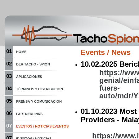
01
Events / News
HOME
10.02.2025 Beri
02
DER TACHO - SPION
https://ww
03
APLICACIONES
genial/ein
fuers-
04
TÉRMINOS Y DISTRIBUCIÓN
auto/mdr/
05
PRENSA Y COMUNICACIÓN
01.10.2023 Most 
06
PARTNERLINKS
Providers - Mala
07
EVENTOS / NOTICIAS EVENTOS
https://www.
07
EVENTOS / NOTICIAS...