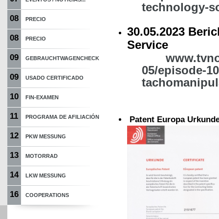
technology-s
08
PRECIO
30.05.2023 Beri
08
PRECIO
Service
www.tvnow
09
GEBRAUCHTWAGENCHECK
05/episode-10
09
USADO CERTIFICADO
tachomanipul
10
FIN-EXAMEN
11
PROGRAMA DE AFILIACIÓN
Patent Europa Urkund
12
PKW MESSUNG
13
MOTORRAD
14
LKW MESSUNG
16
COOPERATIONS