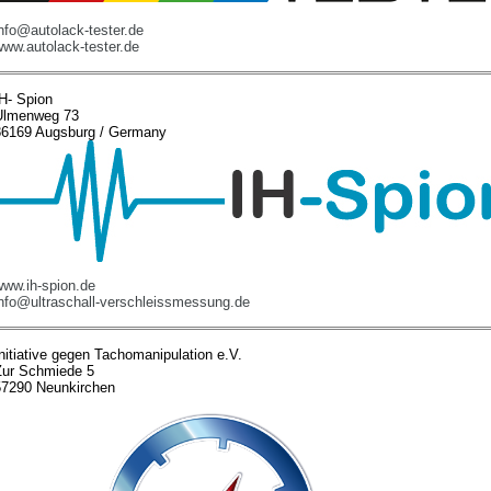
nfo@autolack-tester.de
www.autolack-tester.de
IH- Spion
Ulmenweg 73
86169 Augsburg / Germany
www.ih-spion.de
info@ultraschall-verschleissmessung.de
nitiative gegen Tachomanipulation e.V.
Zur Schmiede 5
57290 Neunkirchen