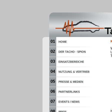
01
HOME
02
DER TACHO - SPION
03
EINSATZBEREICHE
04
NUTZUNG & VERTRIEB
05
PRESSE & MEDIEN
06
PARTNERLINKS
07
EVENTS / NEWS
08
PREIS