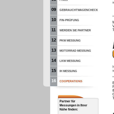
09
GEBRAUCHTWAGENCHECK
10
FIN-PRÜFUNG
V
11
WERDEN SIE PARTNER
12
PKW MESSUNG
13
MOTORRAD MESSUNG
14
LKW MESSUNG
15
IH MESSUNG
16
COOPERATIONS
Partner für
Messungen in Ihrer
Nähe finden: