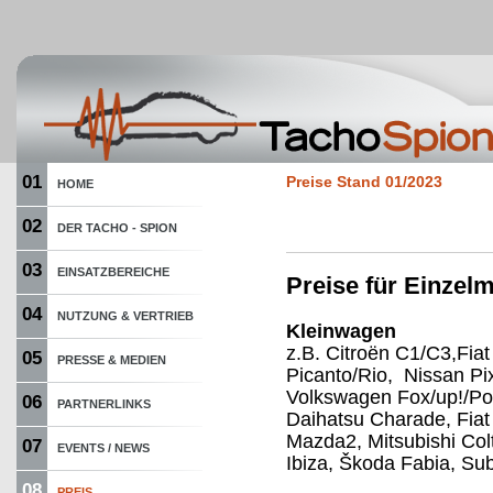
01
Preise Stand 01/2023
HOME
02
DER TACHO - SPION
03
EINSATZBEREICHE
Preise für Einze
04
NUTZUNG & VERTRIEB
Kleinwagen
z.B. Citroën C1/C3,Fiat
05
PRESSE & MEDIEN
Picanto/Rio, Nissan P
Volkswagen Fox/up!/Pol
06
PARTNERLINKS
Daihatsu Charade, Fiat
Mazda2, Mitsubishi Col
07
EVENTS / NEWS
Ibiza, Škoda Fabia, Sub
08
PREIS