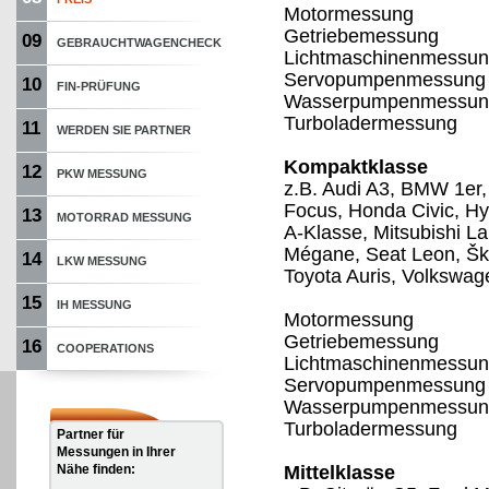
Motormessung
Getriebemessung
09
GEBRAUCHTWAGENCHECK
Lichtmaschinenmessu
Servopumpenmessung
10
FIN-PRÜFUNG
Wasserpumpenmessun
Turboladermessung
11
WERDEN SIE PARTNER
Kompaktklasse
12
PKW MESSUNG
z.B. Audi A3, BMW 1er,
Focus, Honda Civic, H
13
MOTORRAD MESSUNG
A-Klasse, Mitsubishi L
Mégane, Seat Leon, Šk
14
LKW MESSUNG
Toyota Auris, Volkswag
15
IH MESSUNG
Motormessung
Getriebemessung
16
COOPERATIONS
Lichtmaschinenmessu
Servopumpenmessung
Wasserpumpenmessun
Turboladermessung
Partner für
Messungen in Ihrer
Nähe finden:
Mittelklasse