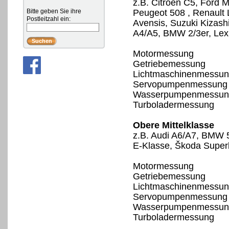
z.B. Citroën C5, Ford 
Bitte geben Sie ihre
Peugeot 508 , Renault
Postleitzahl ein:
Avensis, Suzuki Kizash
A4/A5, BMW 2/3er, Lex
Motormessung
Getriebemessung
Lichtmaschinenmessu
Servopumpenmessung
Wasserpumpenmessun
Turboladermessung
Obere Mittelklasse
z.B. Audi A6/A7, BMW 
E-Klasse, Škoda Superb
Motormessung
Getriebemessung
Lichtmaschinenmessu
Servopumpenmessung
Wasserpumpenmessun
Turboladermessung