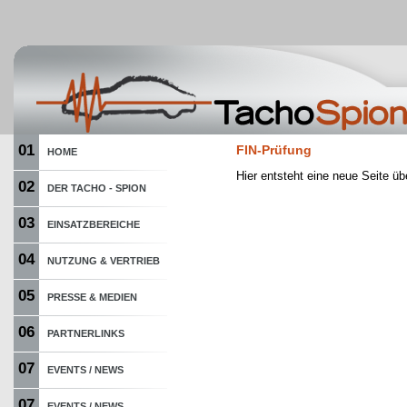
01
FIN-Prüfung
HOME
Hier entsteht eine neue Seite üb
02
DER TACHO - SPION
03
EINSATZBEREICHE
04
NUTZUNG & VERTRIEB
05
PRESSE & MEDIEN
06
PARTNERLINKS
07
EVENTS / NEWS
07
EVENTS / NEWS