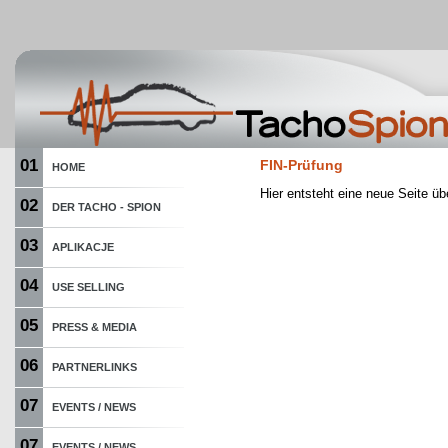
01
FIN-Prüfung
HOME
Hier entsteht eine neue Seite üb
02
DER TACHO - SPION
03
APLIKACJE
04
USE SELLING
05
PRESS & MEDIA
06
PARTNERLINKS
07
EVENTS / NEWS
07
EVENTS / NEWS