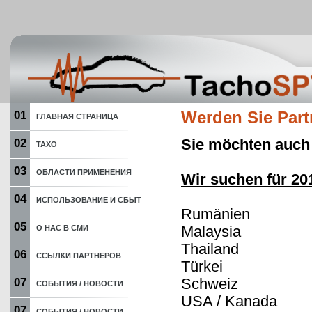
01
Werden Sie Part
ГЛАВНАЯ СТРАНИЦА
Sie möchten auch 
02
ТАХО
03
ОБЛАСТИ ПРИМЕНЕНИЯ
Wir suchen für 201
04
ИСПОЛЬЗОВАНИЕ И СБЫТ
Rumänien
05
Malaysia
О НАС В СМИ
Thailand
06
ССЫЛКИ ПАРТНЕРОВ
Türkei
Schweiz
07
СОБЫТИЯ / НОВОСТИ
USA / Kanada
07
СОБЫТИЯ / НОВОСТИ