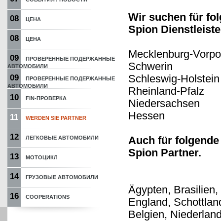
Wir suchen für fo
08
ЦЕНА
Spion Dienstleiste
08
ЦЕНА
Mecklenburg-Vorp
09
ПРОВЕРЕННЫЕ ПОДЕРЖАННЫЕ
Schwerin
АВТОМОБИЛИ
Schleswig-Holstein
09
ПРОВЕРЕННЫЕ ПОДЕРЖАННЫЕ
АВТОМОБИЛИ
Rheinland-Pfalz
10
FIN-ПРОВЕРКА
Niedersachsen
Hessen
11
WERDEN SIE PARTNER
12
Auch für folgende
ЛЕГКОВЫЕ АВТОМОБИЛИ
Spion Partner.
13
МОТОЦИКЛ
14
ГРУЗОВЫЕ АВТОМОБИЛИ
Ägypten, Brasilien,
16
COOPERATIONS
England, Schottland
Belgien, Niederlan